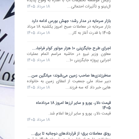
رئیس مؤسسه تحقیقات آب با اشاره به وقوع پدیده
ال‌نینو و تأثیرات احتمالی...
18 مرداد 1405
بازار سرمایه در مدار رشد؛ جهش بورس ادامه دارد
بازار سرمایه در معاملات صبح امروز یکشنبه 18 مرداد
1405 با قدرت آغاز به کار...
18 مرداد 1405
اجرای طرح جایگزینی 10 هزار موتور کولر فراجا،...
معاون وزیر نیرو در حاشیه مراسم اتمام عملیات
اجرایی پروژه جایگزینی 10...
18 مرداد 1405
سه‌فرزندی‌ها صاحب زمین می‌شوند؛ میانگین سن...
دبیر ستاد ملی جمعیت از اعطای زمین به خانواده
هایی خبر داد که سه فرزند...
18 مرداد 1405
قیمت دلار، یورو و سایر ارزها امروز 18 مردادماه
1405
قیمت دلار، یورو و سایر ارزها اعلام شد.
18 مرداد 1405
رونق معاملات برق؛ از قراردادهای دوجانبه تا برق...