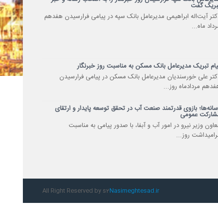
بریک گفت
کتر آیتاله ابراهیمی مدیرعامل بانک سپه در پیامی فرارسیدن هفدهم
داد ماه...
یام تبریک مدیرعامل بانک مسکن به مناسبت روز خبرنگار
کتر علی خورسندیان مدیرعامل بانک مسکن در پیامی فرارسیدن
فدهم مردادماه روز...
سانه‌ها؛ بازوی قدرتمند صنعت آب در تحقق توسعه پایدار و ارتقای
شارکت عمومی
عاون وزیر نیرو در امور آب و آبفا، با صدور پیامی به مناسبت
رامیداشت روز...
All Right Reserved by s2
Nasimeghtesad.ir