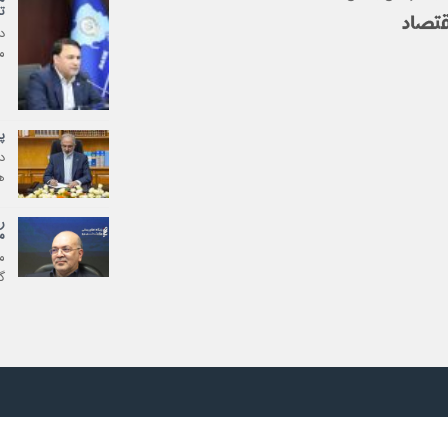
ت
د
مر
پ
د
ه
ر
م
م
گ