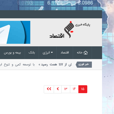
خانه
اقتصاد
انرژی
بانک
بیمه و بورس
تامین مالی زنجیره تولید به بیش از 117 همت رسید
با توسعه کمی و تنوع ا
خبر فوری
بنگاه‌های اقتصادی از طریق...
13
14
15