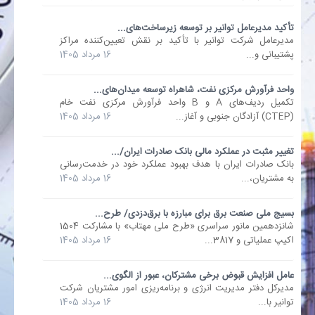
تأکید مدیرعامل توانیر بر توسعه زیرساخت‌های...
بانک
مدیرعامل شرکت توانیر با تأکید بر نقش تعیین‌کننده مراکز
پشتیبانی و...
16 مرداد 1405
انرژی
واحد فرآورش مرکزی نفت، شاهراه توسعه میدان‌های...
تکمیل ردیف‌های A و B واحد فرآورش مرکزی نفت خام
اقتصاد
(CTEP) آزادگان جنوبی و آغاز...
16 مرداد 1405
خانه
تغییر مثبت در عملکرد مالی بانک صادرات ایران/...
​بانک صادرات ایران با هدف بهبود عملکرد خود در خدمت‌رسانی
به مشتریان،...
16 مرداد 1405
بسیج ملی صنعت برق برای مبارزه با برق‌دزدی/ طرح...
شانزدهمین مانور سراسری «طرح ملی مهتاب» با مشارکت 1504
اکیپ عملیاتی و 3817...
16 مرداد 1405
عامل افزایش قبوض برخی مشترکان، عبور از الگوی...
مدیرکل دفتر مدیریت انرژی و برنامه‌ریزی امور مشتریان شرکت
توانیر با...
16 مرداد 1405