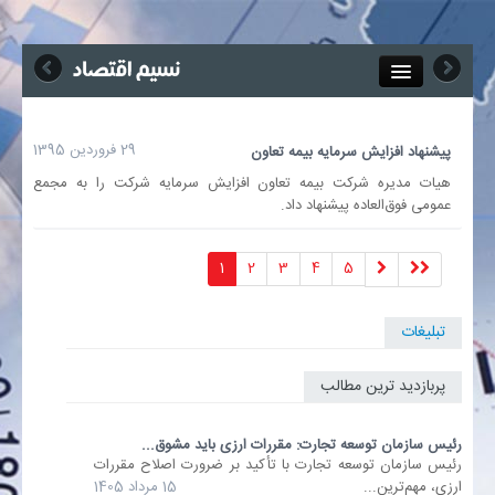
Close
جذب خبرنگار
29 فروردین 1395
پیشنهاد افزایش سرمایه بیمه تعاون
هیات مدیره شرکت بیمه تعاون افزایش سرمایه شرکت را به مجمع
آگهی استخدام
عمومی فوق‌العاده پیشنهاد داد.
پیوند‌ها
1
2
3
4
5
چند رسانه‌ای
تبلیغات
اجتماعی
پربازدید ترین مطالب
صنعت معدن و تجارت
رئیس سازمان توسعه تجارت: مقررات ارزی باید مشوق...
رئیس سازمان توسعه تجارت با تأکید بر ضرورت اصلاح مقررات
ارزی، مهم‌ترین...
15 مرداد 1405
بیمه و بورس