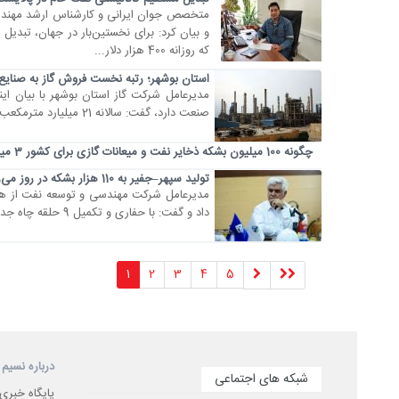
که روزانه 400 هزار دلار...
استان بوشهر؛ رتبه نخست فروش گاز به صنایع
مدیرعامل شرکت گاز استان بوشهر با بیان این
صنعت دارد، گفت: سالانه 21 میلیارد مترمکعب گاز از طریق خطوط انتقال دریافت و به مشترکان، به‌ویژه صنایع، تحویل می‌شود.
چگونه 100 میلیون بشکه ذخایر نفت و میعانات گازی برای کشور 3 میلیارد دلار درآمد بیشتر ایجاد کرد
تولید سپهر–جفیر به 110 هزار بشکه در روز می‌رسد
داد و گفت: با حفاری و تکمیل 9 حلقه چاه جدید، برنامه توسعه این میدان مطابق برنامه پیش می‌رود.
1
2
3
4
5
درباره نسیم 
شبکه های اجتماعی
پایگاه خبری