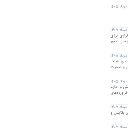
ود، گفت: ناترازی انرژی
 قابل تصور
عضای هیئت
ش و صادرات
مش و تداوم
رآورده‌های
ی پالایش و