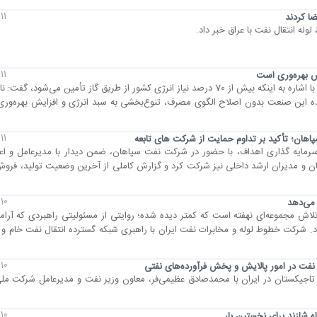
11 مرداد 1405
ضا کردند
لوله انتقال نفت با عراق خبر داد.
11 مرداد 1405
ش بهره‌وری است
مدیر برنامه‌ریزی تلفیقی شرکت ملی گاز ایران با اشاره به اینکه بیش از 70 درصد نیاز انرژی کشور از طریق گاز تأمین می‌ش
 این صنعت بدون اصلاح الگوی مصرف، تنوع‌بخشی به سبد انرژی و افزایش بهره‌وری
11 مرداد 1405
اهان؛ تأکید بر تداوم حمایت از شرکت های تابعه
مایه گذاری اهداف، با حضور در شرکت نفت سپاهان، ضمن دیدار با مدیرعامل و ا
ن و مدیران ارشد داخلی نیز شرکت کرد و گزارش کاملی از آخرین وضعیت تولید، فرو
10 مرداد 1405
 می‌دهد
لاش مجموعه‌ای نهفته است که کمتر دیده شده؛ روایتی از مسئولیتی راهبردی که آرا
شرکت خطوط‌ لوله و مخابرات نفت‌ ایران با راهبری شبکه گسترده انتقال نفت‌ خام و ف
10 مرداد 1405
ر نفت در امور پالایش و پخش فرآورده‌های نفتی
 تاجیکستان در ایران با محمدصادق عظیمی‌فر، معاون وزیر نفت و مدیرعامل شرکت مل
10 مرداد 1405
ه شازند برای نخستین بار