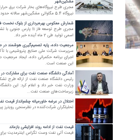
مشگین‌شهر
مجری طرح نیروگاه‌های بخار شرکت برق حرارتی 
نیروگاه 5.4 مگاواتی مشگین‌شهر سالانه حدود 10 میلیون مترمکعب صرفه‌جویی در مصرف گاز طبیعی به همراه خواهد داشت.
شمارش معکوس بهره‌برداری از بلوک نخست فاز 11 پارس جنو
مجری طرح توسعه فاز 11
اسمی تولید طی 2 ماه آینده خبر داد.
مرجعیت داده، پایه تصمیم‌گیری‌ هوشمند در 
سرپرست شرکت ملی صنایع پتروشیمی با تأکید 
اجرای برنامه حکمرانی داده، ایجاد مرجعیت 
این صنعت است.
آمادگی دانشگاه صنعت نفت برای مشارکت در 
رئیس دانشگاه صنعت نفت از ارائه طرح تشکی
وزارت نفت خبر داد و اعلام کرد: این دانشگا
زیرساخت‌های صنعت نفت...
اختلال در عرضه خاورمیانه چشم‌انداز قیمت نف
تحلیلگران شرکت‌کننده در نظرسنجی رویترز پیش
قیمت نفت از ادامه روند افزایشی بازماند
قیمت آتی نفت وست تگزاس اینترمدیت برای تحویل در سپتامبر حدود 6 درصد کاهش یا