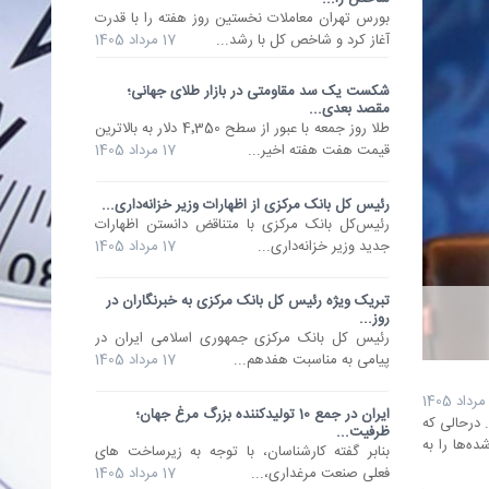
بورس تهران معاملات نخستین روز هفته را با قدرت
آغاز کرد و شاخص کل با رشد...
17 مرداد 1405
شکست یک سد مقاومتی در بازار طلای جهانی؛
مقصد بعدی...
طلا روز جمعه با عبور از سطح 4٬350 دلار به بالاترین
قیمت هفت هفته اخیر...
17 مرداد 1405
رئیس کل بانک مرکزی از اظهارات وزیر خزانه‌داری...
رئیس‌کل بانک مرکزی با متناقض دانستن اظهارات
جدید وزیر خزانه‌داری...
17 مرداد 1405
تبریک ویژه رئیس کل بانک مرکزی به خبرنگاران در
روز...
رئیس کل بانک مرکزی جمهوری اسلامی ایران در
پیامی به مناسبت هفدهم...
17 مرداد 1405
ایران در جمع 10 تولیدکننده بزرگ مرغ جهان؛
 درحالی که
ظرفیت...
ده‌ها را به
بنابر گفته کارشناسان، با توجه به زیرساخت های
فعلی صنعت مرغداری،...
17 مرداد 1405