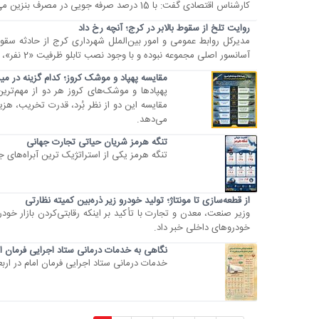
کارشناس اقتصادی گفت: با 15 درصد صرفه جویی در مصرف بنزین می‌توانیم از این مقطع بحرانی عبور کنیم.
روایت تلخ از سقوط بالابر در کرج؛ آنچه رخ داد
مدیرکل روابط عمومی و امور بین‌الملل شهرداری کرج از حادثه سقوط
آسانسور اصلی مجموعه نبوده و با وجود نصب تابلو ظرفیت «2 نفر»، به دلیل استفاده همزمان پنج نفر دچار حادثه شد؛ در این حادثه یک...
مقایسه پهپاد و موشک کروز؛ کدام گزینه در می
پهپادها و موشک‌های کروز هر دو از مهم‌تری
مقایسه این دو از نظر بُرد، قدرت تخریب، هزی
می‌دهد.
تنگه هرمز شریان حیاتی تجارت جهانی
تنگه هرمز یکی از استراتژیک ترین آبراه‌های 
از قطعه‌سازی تا مونتاژ؛ تولید خودرو زیر ذره‌بین کمیته نظارتی
وزیر صنعت، معدن و تجارت با تأکید بر اینکه رقابتی‌کردن بازار 
خودرو‌های داخلی خبر داد.
نگاهی به خدمات درمانی ستاد اجرایی فرمان امام 
خدمات درمانی ستاد اجرایی فرمان امام در اربعین 1405 را مشاهده 