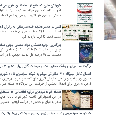
خوراکی‌هایی که مانع از لخته‌شدن خون می‌شو
اگر به غلظت خون مبتلا هستید، باید به دنبا
معرفی بهترین خوراکی‌هایی می‌پردازیم که با
البرز در مسیر عشق؛ خدمت‌رسانی به زائران ا
استان البرز با 89 موکب، هزاران 
مسیر نجف تا کربلا بازدید کرد.
بزرگترین تولیدکنندگان مواد معدنی جهان کدام
نخست نیز 61 درصد کل تولید جهانی را در اختیار داشتند.
چگونه 100 میلیون بشکه ذخایر نفت و میعانات گازی برای کشور 3 میلیارد دلار درآمد بیشتر ایجاد کرد
اتصال کامل نیروگاه 3.2 مگاواتی میگو به شبکه سراسری تا 20 شهریور
از برنامه‌ریزی برای اتصال بخشی از ظرفیت این نیروگاه به شبکه سراسری طی 20 روز آینده و تکمیل فرآیند اتصال کل ظر
فاصله قم تا مرزهای عراق؛ اطلاعاتی که مسافران 
در این اینفوگرافی فاصله شهر قم تا پایانه ه
سفر به عراق و حضور در مراسم اربعین حسینی 
15 درصد صرفه‌جویی در مصرف بنزین؛ بحران سوخت و پیشنهاد یک کارشناس اقتصادی