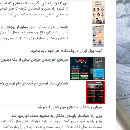
این 6 درد را جدی بگیرید؛ نشانه‌هایی که نیاز به توجه دارند
از شیوه راه‌رفتن و ایستادن گرفته تا طرز گو
که خیلی از این عادت‌ها به چشم نمی‌آیند و به‌ر
تابستان بدون بحران؛ عبور موفق از روزهای ا
کاهش یافت و صنایع نیز رشد 13 درصدی تأمین برق را تجربه کردند. برای بررسی آمار کامل و دلایل این موفقیت، اینفوگرافیک پیش رو را ببینید.
کیف پول ایران در یک نگاه؛ هر آنچه باید بدانید
مرزهای خوزستان میزبان بیش از یک میلیون و 500 هزار تردد زائران ارب
راهنمای سفر اربعین؛ چگونه در ایام اربعین را
میزان پرشدگی سدهای مهم کشور اعلام شد
وزیر راه خواستار پایبندی مالکان به مصوبه سقف اجاره‌بها شد
وزیر راه و شهرسازی گفت: موجران باید قرارداد های سال گذشته خ
نسبت به سال گذشته 25 درصد است و همه باید آن را رعایت کنند. منبع: صدا و سیما