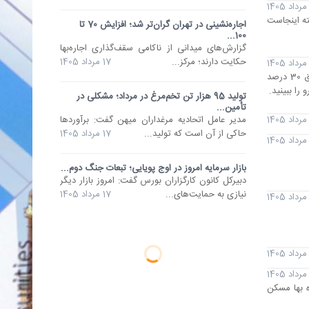
ته اینجاست
اجاره‌نشینی در تهران گران‌تر شد؛ افزایش 70 تا
100...
گزارش‌های میدانی از ناکامی سقف‌گذاری اجاره‌بها
حکایت دارند؛ مرکز...
17 مرداد 1405
گذر از تابستان داغ و پرمصرف امسال، آزمونی جدی برای شبکه برق کشور بود. با وجود ثبت رکورد 75.8 هزار مگاواتی، ناترازی برق 30 درصد
تولید 95 هزار تن تخم‌مرغ در مرداد؛ مشکلی در
تأمین...
مدیر عامل اتحادیه مرغداران میهن گفت: برآوردها
حاکی از آن است که تولید...
17 مرداد 1405
بازار سرمایه امروز در اوج پویایی؛ تبعات جنگ دوم...
دبیرکل کانون کارگزاران بورس گفت: امروز بازار دیگر
نیازی به حمایت‌های...
17 مرداد 1405
ه بها مسکن