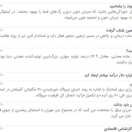
11 مرداد 1405
ند را بشناسید
ل خوراکی‌هایی باشید که جریان خون درون رگ‌های شما را بهبود بخشند. در اینفوگرا
عث بهبود جریان خون و تصفیه خون می‌شوند.
11 مرداد 1405
ربعین شتاب گرفت
خادمیار و خدمات درمانی و رفاهی در مسیر اربعین حضور فعال دارد و استاندار البرز نیز از روند فعا
10 مرداد 1405
ند؟
چین در سال 2024 با تولید 5.3 میلیارد تن ماده معدنی، معادل 26.9 درصد تولید جهان، بزرگ‌ترین تولیدکننده معدن
10 مرداد 1405
10 مرداد 1405
معاون وزیر نیرو و رئیس سازمان انرژی‌های تجدیدپذیر و بهره‌وری انرژی برق (ساتبا)، با اشاره به روند اجرای ن
فیت نیروگاه...
10 مرداد 1405
باید بدانند
ای مرزی عراق را مشاهده می کنید که در مجموع مرز مهران با استقبال بیشتری از سوی ق
قرار می گیرد.
10 مرداد 1405