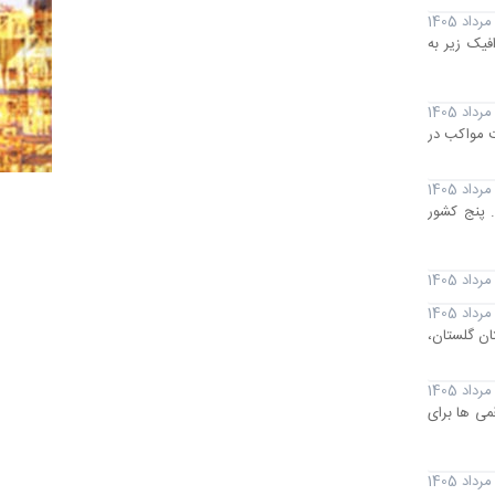
فیک زیر به
لیت مواکب در
ی دنیا بود. پنج کشور
یروگاه خورشیدی 30 مگاواتی گمیشان در استان گلستان،
می ها برای