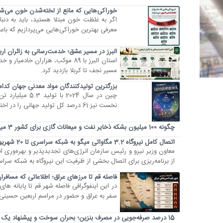
خوراکی‌هایی که مانع از لخته‌شدن خون می‌شو
اگر به غلظت خون مبتلا هستید، باید به دنبا
معرفی بهترین خوراکی‌هایی می‌پردازیم که با
البرز در مسیر عشق؛ خدمت‌رسانی به زائران ا
استان البرز با 89 موکب، هزاران 
مسیر نجف تا کربلا بازدید کرد.
بزرگترین تولیدکنندگان مواد معدنی جهان کدام
نخست نیز 61 درصد کل تولید جهانی را در اختیار داشتند.
چگونه 100 میلیون بشکه ذخایر نفت و میعانات گازی برای کشور 3 میلیارد دلار درآمد بیشتر ایجاد کرد
اتصال کامل نیروگاه 3.2 مگاواتی میگو به شبکه سراسری تا 20 شهریور
از برنامه‌ریزی برای اتصال بخشی از ظرفیت این نیروگاه به شبکه سراسری طی 20 روز آینده و تکمیل فرآیند اتصال کل ظر
فاصله قم تا مرزهای عراق؛ اطلاعاتی که مسافران 
در این اینفوگرافی فاصله شهر قم تا پایانه ه
سفر به عراق و حضور در مراسم اربعین حسینی 
15 درصد صرفه‌جویی در مصرف بنزین؛ بحران سوخت و پیشنهاد یک کارشناس اقتصادی