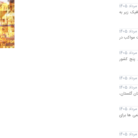
فیک زیر به
لیت مواکب در
ی دنیا بود. پنج کشور
یروگاه خورشیدی 30 مگاواتی گمیشان در استان گلستان،
می ها برای