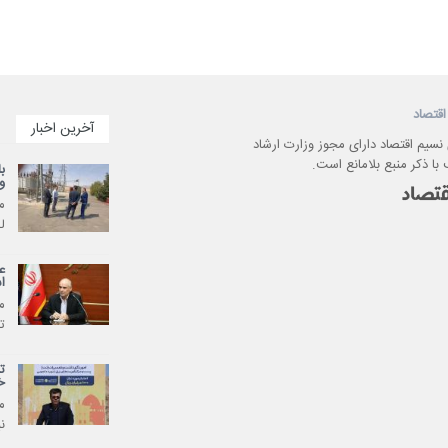
اقتصاد
آخرین اخبار
 نسیم اقتصاد دارای مجوز وزارت ارشاد
با ذکر منبع بلامانع است.
ب
و
م
ل
ع
ا
م
ت
ت
خ
م
ن