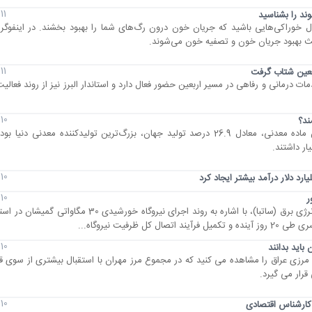
11 مرداد 1405
ند را بشناسید
ل خوراکی‌هایی باشید که جریان خون درون رگ‌های شما را بهبود بخشند. در اینفوگرا
عث بهبود جریان خون و تصفیه خون می‌شوند.
11 مرداد 1405
ربعین شتاب گرفت
خادمیار و خدمات درمانی و رفاهی در مسیر اربعین حضور فعال دارد و استاندار البرز نیز از روند فعا
10 مرداد 1405
ند؟
چین در سال 2024 با تولید 5.3 میلیارد تن ماده معدنی، معادل 26.9 درصد تولید جهان، بزرگ‌ترین تولیدکننده معدن
10 مرداد 1405
10 مرداد 1405
معاون وزیر نیرو و رئیس سازمان انرژی‌های تجدیدپذیر و بهره‌وری انرژی برق (ساتبا)، با اشاره به روند اجرای ن
فیت نیروگاه...
10 مرداد 1405
باید بدانند
ای مرزی عراق را مشاهده می کنید که در مجموع مرز مهران با استقبال بیشتری از سوی ق
قرار می گیرد.
10 مرداد 1405