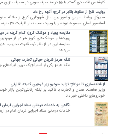
کارشناس اقتصادی گفت: با 15 درصد صرفه جویی در مصرف بنزین می‌توانیم از این مقطع بحرانی عبور کنیم.
روایت تلخ از سقوط بالابر در کرج؛ آنچه رخ داد
مدیرکل روابط عمومی و امور بین‌الملل شهرداری کرج از حادثه سقوط
آسانسور اصلی مجموعه نبوده و با وجود نصب تابلو ظرفیت «2 نفر»، به دلیل استفاده همزمان پنج نفر دچار حادثه شد؛ در این حادثه یک...
مقایسه پهپاد و موشک کروز؛ کدام گزینه در می
پهپادها و موشک‌های کروز هر دو از مهم‌تری
مقایسه این دو از نظر بُرد، قدرت تخریب، هزی
می‌دهد.
تنگه هرمز شریان حیاتی تجارت جهانی
تنگه هرمز یکی از استراتژیک ترین آبراه‌های 
از قطعه‌سازی تا مونتاژ؛ تولید خودرو زیر ذره‌بین کمیته نظارتی
وزیر صنعت، معدن و تجارت با تأکید بر اینکه رقابتی‌کردن بازار 
خودرو‌های داخلی خبر داد.
نگاهی به خدمات درمانی ستاد اجرایی فرمان امام 
خدمات درمانی ستاد اجرایی فرمان امام در اربعین 1405 را مشاهده 