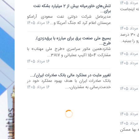
تنش‌های خاورمیانه بیش از 2 میلیارد بشکه نفت
ته اینجاست
برای...
مدیرعامل شرکت دولتی نفت سعودی آرامکو
عربستان اعلام کرد که جنگ آمریکا و...
16 مرداد 1405
گذر از تابستان داغ و پرمصرف امسال، آزمونی جدی برای شبکه برق کشور بود. با وجود ثبت رکورد 75.8 هزار مگاواتی، ناترازی برق 30 درصد
بسیج ملی صنعت برق برای مبارزه با برق‌دزدی/
طرح...
شانزدهمین مانور سراسری «طرح ملی مهتاب» با
مشارکت 1504 اکیپ عملیاتی و 3817...
16 مرداد 1405
تغییر مثبت در عملکرد مالی بانک صادرات ایران/...
​بانک صادرات ایران با هدف بهبود عملکرد خود در
خدمت‌رسانی به مشتریان،...
16 مرداد 1405
ه بها مسکن