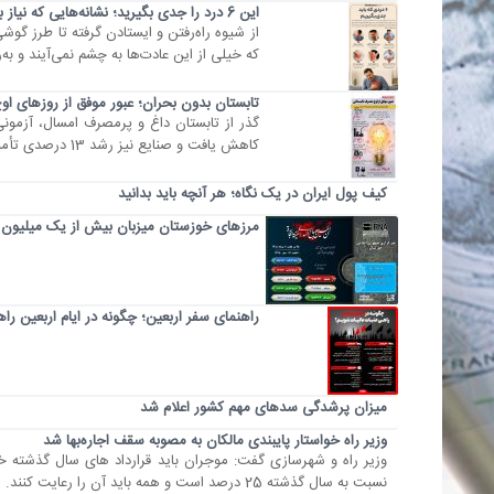
این 6 درد را جدی بگیرید؛ نشانه‌هایی که نیاز به توجه دارند
از شیوه راه‌رفتن و ایستادن گرفته تا طرز گو
که خیلی از این عادت‌ها به چشم نمی‌آیند و به‌ر
تابستان بدون بحران؛ عبور موفق از روزهای ا
کاهش یافت و صنایع نیز رشد 13 درصدی تأمین برق را تجربه کردند. برای بررسی آمار کامل و دلایل این موفقیت، اینفوگرافیک پیش رو را ببینید.
کیف پول ایران در یک نگاه؛ هر آنچه باید بدانید
مرزهای خوزستان میزبان بیش از یک میلیون و 500 هزار تردد زائران ارب
راهنمای سفر اربعین؛ چگونه در ایام اربعین را
میزان پرشدگی سدهای مهم کشور اعلام شد
وزیر راه خواستار پایبندی مالکان به مصوبه سقف اجاره‌بها شد
وزیر راه و شهرسازی گفت: موجران باید قرارداد های سال گذشته خ
نسبت به سال گذشته 25 درصد است و همه باید آن را رعایت کنند. منبع: صدا و سیما