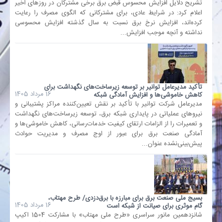
تشریح دلایل افزایش محسوس قبض برق برخی مشترکان در روزهای اخیر
اعلام کرد: در شرایط عادی، برای مشترکانی که الگوی مصرف را رعایت
کرده‌اند، افزایش نرخ برق نسبت به سال گذشته افزایش محسوسی
بانک
نداشته و آنچه موجب افزایش...
انرژی
اقتصاد
تأکید مدیرعامل توانیر بر توسعه زیرساخت‌های نگهداشت برای
16 مرداد 1405
کاهش خاموشی‌ها و افزایش آمادگی شبکه
خانه
مدیرعامل شرکت توانیر با تأکید بر نقش تعیین‌کننده مراکز پشتیبانی و
نیروهای عملیاتی در پایداری شبکه برق، توسعه زیرساخت‌های نگهداشت
و تعمیرات را از الزامات ارتقای کیفیت خدمات‌رسانی، کاهش خاموشی‌ها و
آمادگی صنعت برق برای عبور از اوج مصرف و مدیریت حوادث
پیش‌بینی‌نشده عنوان...
بسیج ملی صنعت برق برای مبارزه با برق‌دزدی/ طرح مهتاب،
16 مرداد 1405
گام موثری برای صیانت از شبکه است
شانزدهمین مانور سراسری «طرح ملی مهتاب» با مشارکت 1504 اکیپ