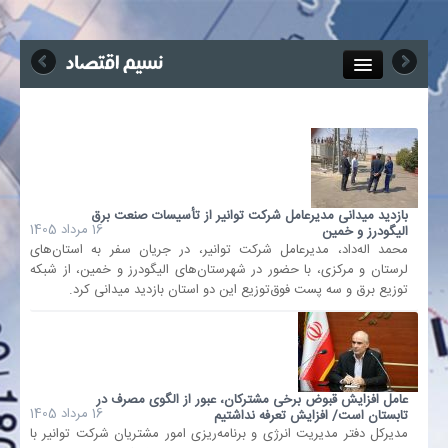
Close
جذب خبرنگار
آگهی استخدام
بازدید میدانی مدیرعامل شرکت توانیر از تأسیسات صنعت برق
16 مرداد 1405
الیگودرز و خمین
پیوند‌ها
محمد اله‌داد، مدیرعامل شرکت توانیر، در جریان سفر به استان‌های
لرستان و مرکزی، با حضور در شهرستان‌های الیگودرز و خمین، از شبکه
چند رسانه‌ای
توزیع برق و سه پست فوق‌توزیع این دو استان بازدید میدانی کرد.
اجتماعی
صنعت معدن و تجارت
عامل افزایش قبوض برخی مشترکان، عبور از الگوی مصرف در
16 مرداد 1405
تابستان است/ افزایش تعرفه نداشتیم
مدیرکل دفتر مدیریت انرژی و برنامه‌ریزی امور مشتریان شرکت توانیر با
بیمه و بورس