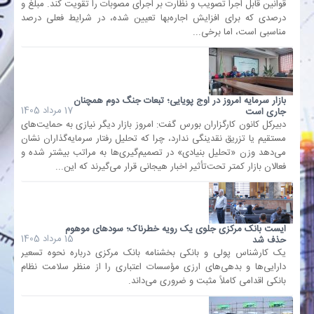
قوانین قابل اجرا تصویب و نظارت بر اجرای مصوبات را تقویت کند. مبلغ و
درصدی که برای افزایش اجاره‌بها تعیین شده، در شرایط فعلی درصد
مناسبی است، اما برخی...
بانک
انرژی
بازار سرمایه امروز در اوج پویایی؛ تبعات جنگ دوم همچنان
اقتصاد
17 مرداد 1405
جاری است
دبیرکل کانون کارگزاران بورس گفت: امروز بازار دیگر نیازی به حمایت‌های
مستقیم یا تزریق نقدینگی ندارد، چرا که تحلیل رفتار سرمایه‌گذاران نشان
خانه
می‌دهد وزن «تحلیل بنیادی» در تصمیم‌گیری‌ها به مراتب بیشتر شده و
فعالان بازار کمتر تحت‌تأثیر اخبار هیجانی قرار می‌گیرند که این...
ایست بانک مرکزی جلوی یک رویه خطرناک؛ سودهای موهوم
15 مرداد 1405
حذف شد
یک کارشناس پولی و بانکی بخشنامه بانک مرکزی درباره نحوه تسعیر
دارایی‌ها و بدهی‌های ارزی مؤسسات اعتباری را از منظر سلامت نظام
بانکی اقدامی کاملاً مثبت و ضروری می‌داند.