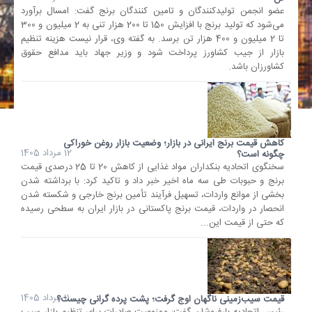
عضو انجمن تولیدکنندگان و تامین کنندگان برنج گفت: امسال برآورد
می‌شود که تولید برنج با افزایش 150 تا 200 هزار تنی به 2 میلیون و 300
تا 2 میلیون و 400 هزار تن برسد. به گفته وی، قرار نیست هزینه تنظیم
بازار از جیب کشاورز پرداخت شود و وزیر جهاد باید مدافع حقوق
کشاورزان باشد.
کاهش قیمت برنج ایرانی در بازار؛ وضعیت بازار روغن خوراکی
12 مرداد 1405
چگونه است؟
سخنگوی اتحادیه بنکداران مواد غذایی از کاهش 20 تا 25 درصدی قیمت
برنج و حبوبات طی سه ماه اخیر خبر داد و تاکید کرد: با برداشته شدن
بخشی از موانع واردات، تسهیل فرآیند تأمین برنج خارجی و شکسته شدن
انحصار در واردات، قیمت برنج پاکستانی در بازار ایران به سطحی رسیده
که حتی از قیمت این...
11 مرداد 1405
قیمت سیب‌زمینی ناگهان اوج گرفت؛ پشت پرده گرانی چیست؟