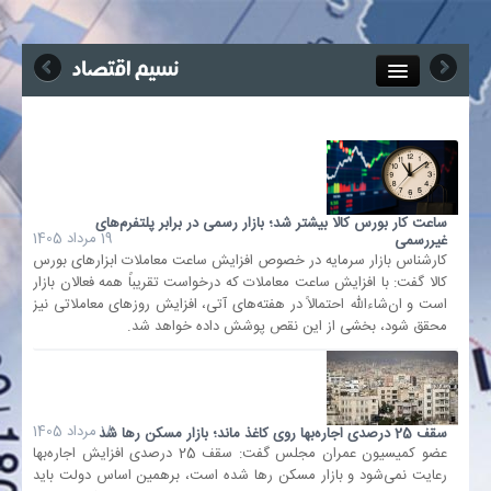
Close
جذب خبرنگار
آگهی استخدام
ساعت کار بورس کالا بیشتر شد؛ بازار رسمی در برابر پلتفرم‌های
19 مرداد 1405
غیررسمی
پیوند‌ها
کارشناس بازار سرمایه در خصوص افزایش ساعت معاملات ابزارهای بورس
کالا گفت: با افزایش ساعت معاملات که درخواست تقریباً همه فعالان بازار
است و ان‌شاءالله احتمالاً در هفته‌های آتی، افزایش روز‌های معاملاتی نیز
چند رسانه‌ای
محقق شود، بخشی از این نقص پوشش داده خواهد شد.
اجتماعی
صنعت معدن و تجارت
18 مرداد 1405
سقف 25 درصدی اجاره‌بها روی کاغذ ماند؛ بازار مسکن رها شد
عضو کمیسیون عمران مجلس گفت: سقف 25 درصدی افزایش اجاره‌بها
رعایت نمی‌شود و بازار مسکن رها شده است، برهمین اساس دولت باید
بیمه و بورس