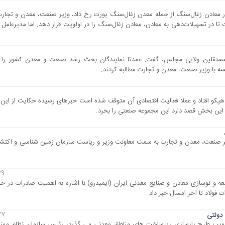
 در معادن زغال‌سنگ از جمله معدن زغال‌سنگ یورت رخ داد، وزیر صنعت، معدن و تجار
تا در تسهیلات‌دهی به معادن، معادن زغال‌سنگ را در اولویت قرار دهد. اما مدیرعامل
مستقلین ولایی مجلس، گفت: عمدتا نمایندگان بحث رشد صنعت و معدن کشور را در
ه با وزیر صنعت، معدن و تجارت مطالبه کردند.
ه هپکو افتاد و عملا فعالیت اقتصادی آن متوقف شده است خبرهای رسیده حکایت از این 
ین بخش قصد دارد این مجموعه صنعتی را بخرد.
یر صنعت، معدن و تجارت به سمت معاونت وزیر و ریاست سازمان زمین شناسی و اکتش
29 آبان 
 و نوسازی معادن و صنایع معدنی ایران (ایمیدرو) با اشاره به اهمیت صادرات در ح
فولاد تا آخر امسال خبر داد.
27 آبان 
 دولتی
 تصویب طرح بازسازی زیرساخت های مناطق معدنی می گذرد، رئیس سازمان نظام مه