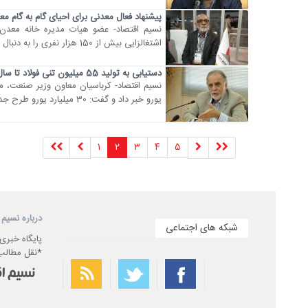
پیشنهاد فعال معدنی برای احیای گام به گام م
اشتغالزایی بیش از 150 هزار نفری را به دنبال دارد.
دستیابی به تولید 55 میلیون تنی فولاد تا سال 2025
یورو خبر داد و گفت: 30 میلیارد یورو طرح جدید معدنی بین 2 کشور قابل تعریف است.
1
2
3
4
5
درباره نسیم 
شبکه های اجتماعی
پایگاه خبری
*نقل مطالب 