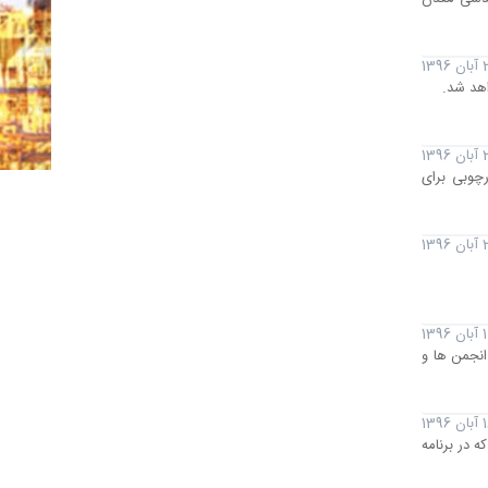
139
اهد شد.
 1396
رچوبی برای
 1396
 1396
انجمن ها و
 1396
ه تکامل برسد تا هدف 55 میلیون تن فولاد که در برنامه