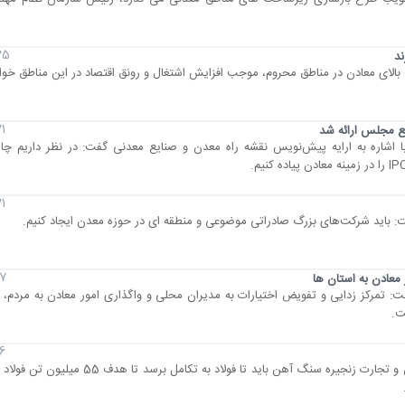
25 آبان 6
ند
ت بالای معادن در مناطق محروم، موجب افزایش اشتغال و رونق اقتصاد در این مناطق خو
21 آبان
ع مجلس ارائه شد
 اشاره به ارایه پیش‌نویس نقشه راه معدن و صنایع معدنی گفت: در نظر داریم چا
21 آبان
: باید شرکت‌های بزرگ صادراتی موضوعی و منطقه ای در حوزه معدن ایجاد کنیم.
17 آبان
معادن به استان ها
: تمرکز زدایی و تفویض اختیارات به مدیران محلی و واگذاری امور معادن به مردم، 
ت.
16 آبان
نسیم اقتصاد- شریعتمداری وزیر صنعت، معدن و تجارت زنجیره سنگ آهن باید تا فولاد ب