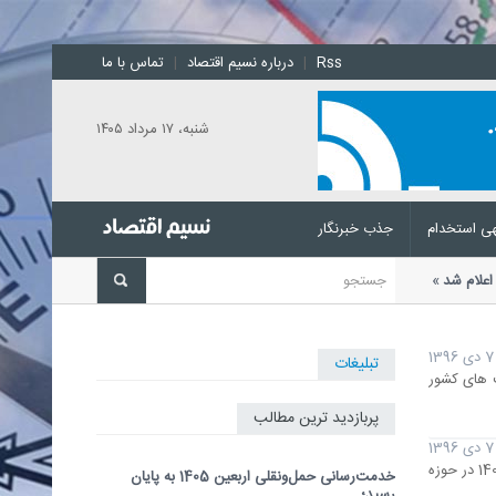
Rss
|
درباره نسیم اقتصاد
|
تماس با ما
شنبه، ۱۷ مرداد ۱۴۰۵
ی استخدام
جذب خبرنگار
نی اعلام شد
رئیس اتحادیه بنکداران
7 دی 1396
تبلیغات
ن از جمله موفقیت های کشور
پربازدید ترین مطالب
7 دی 1396
نسیم اقتصاد- معاون وزیر صنعت معدن وتجارت گفت: تلاش ایمیدرو در جهت تأمین متناسب زنجیره فولاد و رطیدن به اهداف افق 1404 در حوزه
خدمت‌رسانی حمل‌ونقلی اربعین 1405 به پایان
رسید؛...