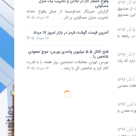
وقوع انفجار گاز در آبادان و تخریب یک منزل
12 آذر 1396
مسکونی
ت از صندوق
گزارش خبرنگار صداوسیما از محل وقوع حادثه‌
 این صندوق
تخریب منزل مسکونی بر اثر...
17 مرداد 1405
5 آذر 1396
آخرین قیمت گوشت قرمز در بازار امروز 17 مرداد
 رابطه با
17 مرداد 1405
فتح کانال 5.5 میلیون واحدی بورس؛ موج صعودی
2 آذر 1396
شاخص را...
دارد که یک
بورس تهران معاملات نخستین روز هفته را با قدرت
آغاز کرد و شاخص کل با رشد...
17 مرداد 1405
1 آذر 1396
افات معدنی
1396
وزه معدن و
1396
ندسی معدن