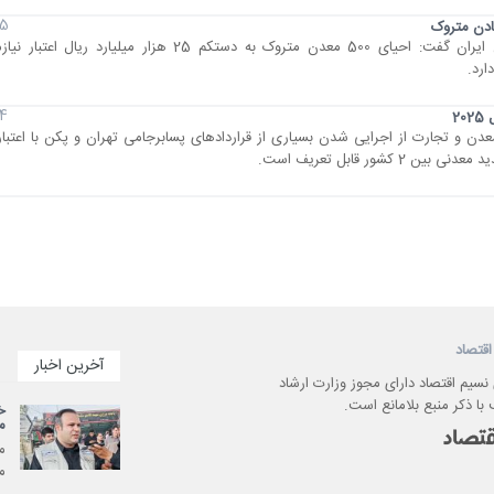
15 آبان 
عادن متروک
نسیم اقتصاد- عضو هیات مدیره خانه معدن ایران گفت: احیای 500 معدن متروک به دستکم 25 هزار 
14 آبان
اقتصاد
آخرین اخبار
 نسیم اقتصاد دارای مجوز وزارت ارشاد
با ذکر منبع بلامانع است.
م
می