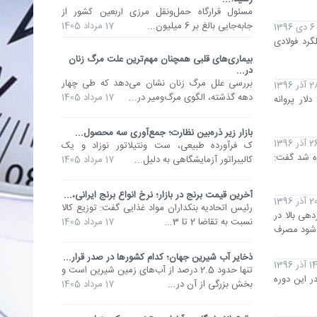
مسئول قرارگاه حمل‌ونقل مرزی اربعین کشور از
جابه‌جایی بالغ بر 6 میلیون...
17 مرداد 1405
6 دی 1396
ای نخستین بار و از طریق تالار صادراتی بورس کالای ایران، 500 تن میلگرد فولادی
بیماری‌های قلبی همچنان مهم‌ترین علت مرگ زنان
در...
بررسی علل مرگ زنان نشان می‌دهد که طی چهار
آذر 1396
دهه گذشته، الگوی مرگ‌ومیر در...
17 مرداد 1405
 دوره کوتاهی که از دولت دوازدهم گذشته است، حدود 2.7 میلیارد دلار پروانه
بازار زیر ذره‌بین نظارت؛ جمع‌آوری سه محصول...
آذر 1396
ک فرآورده طبیعی، ست ونتیلاتور نوزاد و یک
اختصاص داده شد گفت:
کالیبراتور آزمایشگاهی به دلیل...
17 مرداد 1405
آخرین قیمت برنج در بازار؛ نرخ انواع برنج ایرانی،...
 آذر 1396
رئیس اتحادیه بنکداران مواد غذایی گفت: توزیع کالا
هی بالا در
نسبت به تقاضا 2 تا 3...
17 مرداد 1405
ی شود مصرف
ذخایر آب شیرین جهان؛ کدام کشورها در صدر قرار...
1 آذر 1396
تنها حدود 2.5 درصد از آب‌های زمین شیرین است و
 این دوره
بخش بزرگی از آن در...
17 مرداد 1405